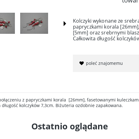
towar
Kolczyki wykonane ze srebra
papryczkami korala [26mm],
[5mm] oraz srebrnymi blas
Całkowita długość kolczykó
poleć znajomemu
 połączeniu z papryczkami korala [26mm], fasetowanymi kuleczkam
 długość kolczyków 7,3cm. Biżuteria ozdobnie zapakowana.
Ostatnio oglądane