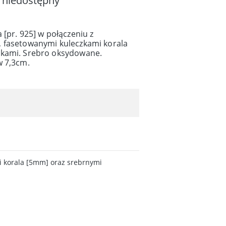
 niedostępny
 [pr. 925] w połączeniu z
 fasetowanymi kuleczkami korala
zkami. Srebro oksydowane.
w 7,3cm.
i korala [5mm] oraz srebrnymi