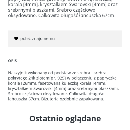
korala [4mm], kryształkiem Swarovski [4mm] oraz
srebrnymi blaszkami. Srebro częściowo
oksydowane. Całkowita długość łańcuszka 67cm.
poleć znajomemu
OPIS
Naszyjnik wykonany od podstaw ze srebra i srebra
pokrytego 24k zlotem[pr. 925] w połączeniu z papryczką
korala [26mm], fasetowaną kuleczką korala [4mm],
kryształkiem Swarovski [4mm] oraz srebrnymi blaszkami.
Srebro częściowo oksydowane. Całkowita długość
łańcuszka 67cm. Biżuteria ozdobnie zapakowana.
Ostatnio oglądane