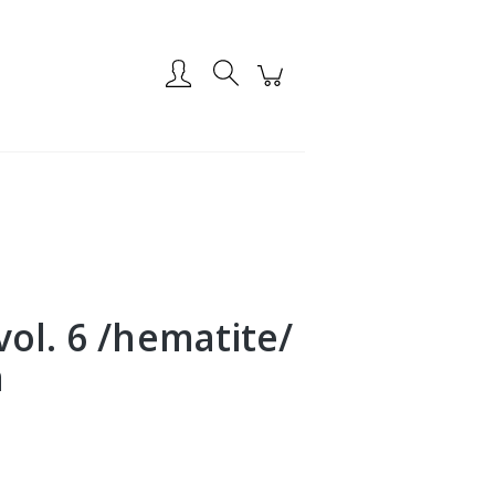
Zarejestruj się
Zaloguj się
vol. 6 /hematite/
a