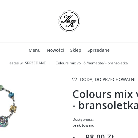
Menu
Nowości
Sklep
Sprzedane
Jesteś w:
SPRZEDANE
Colours mix vol. 6 /hematite/ - bransoletka
DODAJ DO PRZECHOWALNI
Colours mix 
- bransoletk
Dostępność:
brak towaru
98,00 ZŁ