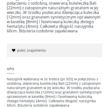
połączeniu z ozdobną, otwieraną buteleczką Bali
[22mm] z zatopionym naturalnym granatem w jej
wieczku .W środku pozłacana dźwięcząca kuleczka
[12mm] oraz granatem syntetycznym oprawionym
w kasetkę [8mm] i fasetowaną kuleczką złotego
hematytu [4mm]. Całkowita długość naszyjnika
60cm. Biżuteria ozdobnie zapakowana
poleć znajomemu
OPIS
Naszyjnik wykonany w ze srebra [pr.925] w połączeniu z
ozdobną, otwieraną buteleczką Bali [22mm] z zatopionym
naturalnym granatem w jej wieczku .W środku pozłacana
dźwięcząca kuleczka [12mm] oraz granatem syntetycznym
oprawionym w kasetkę [8mm] i fasetowaną kuleczką
złotego hematytu [4mm]. Całkowita długość naszyjnika
60cm. Biżuteria ozdobnie zapakowana