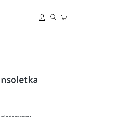
Zarejestruj się
Zaloguj się
ransoletka