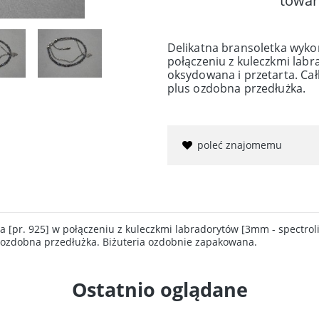
towar
Delikatna bransoletka wykon
połączeniu z kuleczkmi labr
oksydowana i przetarta. Ca
plus ozdobna przedłużka.
poleć znajomemu
 [pr. 925] w połączeniu z kuleczkmi labradorytów [3mm - spectroli
s ozdobna przedłużka. Biżuteria ozdobnie zapakowana.
Ostatnio oglądane