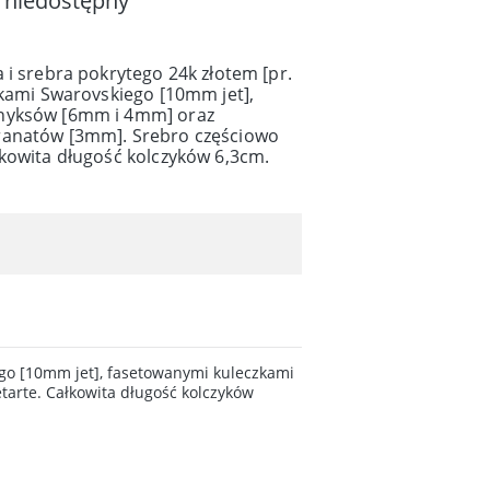
 niedostępny
 i srebra pokrytego 24k złotem [pr.
łkami Swarovskiego [10mm jet],
nyksów [6mm i 4mm] oraz
ranatów [3mm]. Srebro częściowo
łkowita długość kolczyków 6,3cm.
iego [10mm jet], fasetowanymi kuleczkami
arte. Całkowita długość kolczyków