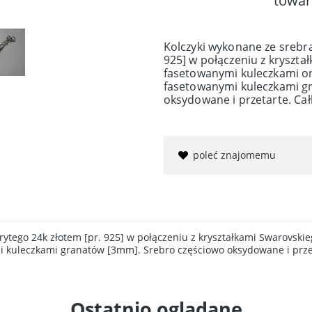
towar
Kolczyki wykonane ze srebra
925] w połączeniu z kryszta
fasetowanymi kuleczkami o
fasetowanymi kuleczkami g
oksydowane i przetarte. Ca
poleć znajomemu
rytego 24k złotem [pr. 925] w połączeniu z kryształkami Swarovsk
kuleczkami granatów [3mm]. Srebro częściowo oksydowane i przet
Ostatnio oglądane