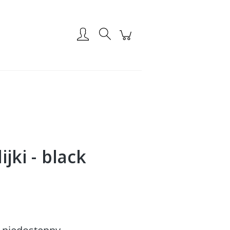
Zarejestruj się
Zaloguj się
ijki - black