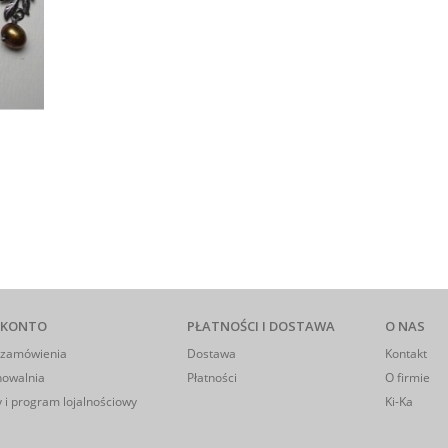
 KONTO
PŁATNOŚCI I DOSTAWA
O NAS
 zamówienia
Dostawa
Kontakt
howalnia
Płatności
O firmie
 i program lojalnościowy
Ki-Ka