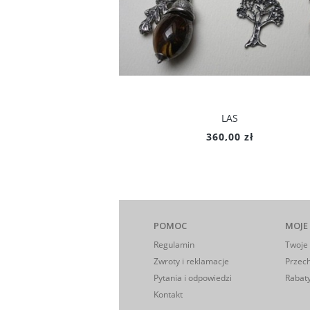
LAS
360,00 zł
POMOC
MOJE
Regulamin
Twoje
Zwroty i reklamacje
Przec
Pytania i odpowiedzi
Rabaty
Kontakt