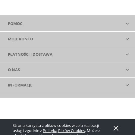
POMOC
MOJE KONTO
PŁATNOŚCI I DOSTAWA
O NAS
INFORMACJE
Strona korzysta z plików cookies w celu realizacji
Pokaż pełną wersję strony
usług i zgodnie z
Polityką Plików Cookies
. Możesz