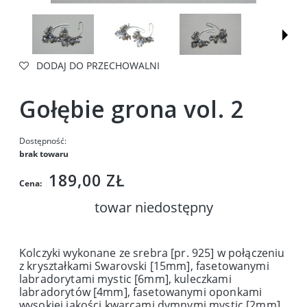
DODAJ DO PRZECHOWALNI
Gołębie grona vol. 2
Dostępność:
brak towaru
189,00 ZŁ
Cena:
towar niedostępny
Kolczyki wykonane ze srebra [pr. 925] w połączeniu
z kryształkami Swarovski [15mm], fasetowanymi
labradorytami mystic [6mm], kuleczkami
labradorytów [4mm], fasetowanymi oponkami
wysokiej jakości kwarcami dymnymi mystic [2mm],