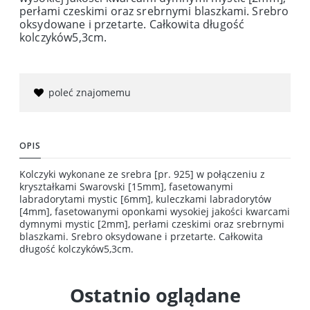
perłami czeskimi oraz srebrnymi blaszkami. Srebro
oksydowane i przetarte. Całkowita długość
kolczyków5,3cm.
poleć znajomemu
OPIS
Kolczyki wykonane ze srebra [pr. 925] w połączeniu z
kryształkami Swarovski [15mm], fasetowanymi
labradorytami mystic [6mm], kuleczkami labradorytów
[4mm], fasetowanymi oponkami wysokiej jakości kwarcami
dymnymi mystic [2mm], perłami czeskimi oraz srebrnymi
blaszkami. Srebro oksydowane i przetarte. Całkowita
długość kolczyków5,3cm.
Ostatnio oglądane