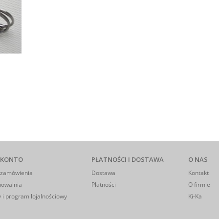
 KONTO
PŁATNOŚCI I DOSTAWA
O NAS
 zamówienia
Dostawa
Kontakt
howalnia
Płatności
O firmie
 i program lojalnościowy
Ki-Ka