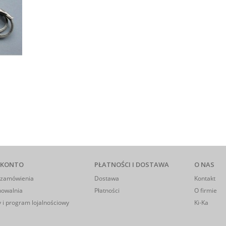
 KONTO
PŁATNOŚCI I DOSTAWA
O NAS
 zamówienia
Dostawa
Kontakt
howalnia
Płatności
O firmie
 i program lojalnościowy
Ki-Ka