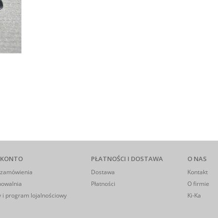
 KONTO
PŁATNOŚCI I DOSTAWA
O NAS
 zamówienia
Dostawa
Kontakt
howalnia
Płatności
O firmie
 i program lojalnościowy
Ki-Ka