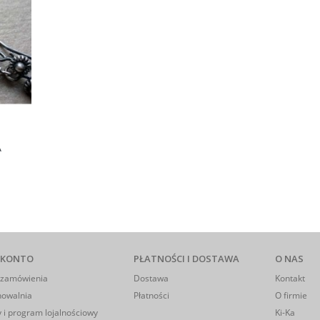
A
 KONTO
PŁATNOŚCI I DOSTAWA
O NAS
 zamówienia
Dostawa
Kontakt
howalnia
Płatności
O firmie
 i program lojalnościowy
Ki-Ka